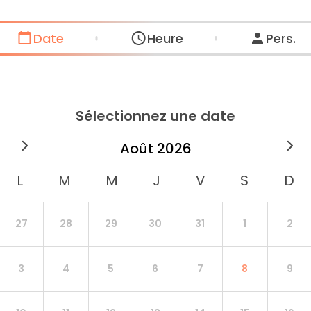
Date
Heure
Pers.
Sélectionnez une date
août
2026
27
28
29
30
31
1
2
3
4
5
6
7
8
9